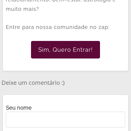
no
mulher...
ouviu p
muito mais?
amor? Essa
que ign
é uma
um
Entre para nossa comunidade no zap:
dúvida
geminia
comum
a...
entre
Sim, Quero Entrar!
quem...
Deixe um comentário :)
Seu nome