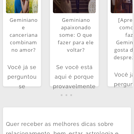
Geminiano
Geminiano
[Apre
e
apaixonado
como
canceriana
some: O que
faz
combinam
fazer para ele
Gemin
no amor?
voltar?
gosta d
despre
Você já se
Se você está
Você j
perguntou
aqui é porque
pergun
se
provavelmente
se
geminiano
viveu ou está
gemini
e
vivendo uma
gosta d
canceriana
situação que
desprez
Quer receber as melhores dicas sobre
combinam
deixa qualquer
Ou tal
relacionamento, bem-estar, astrologia e