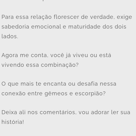
Para essa relação florescer de verdade, exige
sabedoria emocional e maturidade dos dois
lados.
Agora me conta, você já viveu ou está
vivendo essa combinação?
O que mais te encanta ou desafia nessa
conexão entre gêmeos e escorpião?
Deixa ali nos comentários, vou adorar ler sua
história!