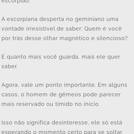
escorpião.
A escorpiana desperta no geminiano uma
vontade irresistível de saber: Quem é você
por trás desse olhar magnético e silencioso?
E quanto mais você guarda, mais ele quer
saber.
Agora, vale um ponto importante. Em alguns
casos, o homem de gêmeos pode parecer
mais reservado ou tímido no início.
Isso não significa desinteresse, ele só está
esperando o momento certo para se soltar.