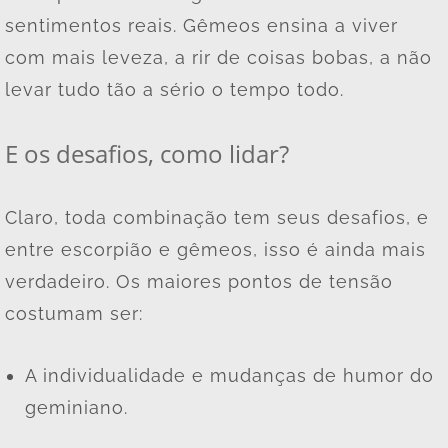
sentimentos reais. Gêmeos ensina a viver
com mais leveza, a rir de coisas bobas, a não
levar tudo tão a sério o tempo todo.
E os desafios, como lidar?
Claro, toda combinação tem seus desafios, e
entre escorpião e gêmeos, isso é ainda mais
verdadeiro. Os maiores pontos de tensão
costumam ser:
A individualidade e mudanças de humor do
geminiano.