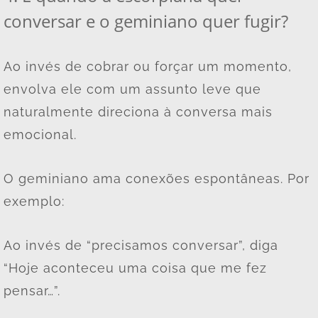
conversar e o geminiano quer fugir?
Ao invés de cobrar ou forçar um momento,
envolva ele com um assunto leve que
naturalmente direciona à conversa mais
emocional.
O geminiano ama conexões espontâneas. Por
exemplo:
Ao invés de “precisamos conversar”, diga
“Hoje aconteceu uma coisa que me fez
pensar…”.