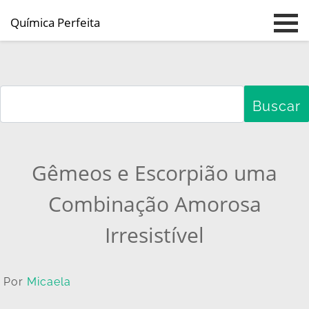
Química Perfeita
Pular para o conteúdo principal
Gêmeos e Escorpião uma
Combinação Amorosa
Irresistível
Por
Micaela