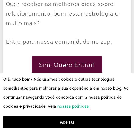
fluindo, a
desprezado
tentando
Quer receber as melhores dicas sobre
conexão
Ou talvez
entender
relacionamento, bem-estar, astrologia e
era leve e
ouviu por aí
por que
muito mais?
divertida, e
que ignorar
escorpião
de
um
Entre para nossa comunidade no zap:
e gêmeos
repente…
geminiano é
se atraem,
silêncio. O
a...
está no
Sim, Quero Entrar!
geminiano
lugar
sumiu.
certo...
Olá, tudo bem? Nós usamos cookies e outras tecnologias
Sem
semelhantes para melhorar a sua experiência em nosso blog. Ao
explicação,
Deixe um comentário :)
continuar navegando você concorda com a nossa política de
ele ficou
cookies e privacidade. Veja
nossas políticas
.
frio e
Aceitar
Seu nome
distante...