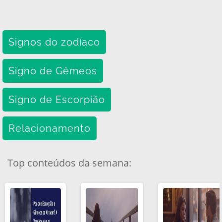
Signos do zodíaco
Signo de Gêmeos
Signo de Escorpião
Relacionamento
Top conteúdos da semana: