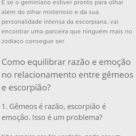
E se o geminiano estiver pronto para olhar
além do olhar misterioso e da sua
personalidade intensa da escorpiana, vai
encontrar uma parceira que ninguém mais no
zodíaco consegue ser.
Como equilibrar razão e emoção
no relacionamento entre gêmeos
e escorpião?
1. Gêmeos é razão, escorpião é
emoção. Isso é um problema?