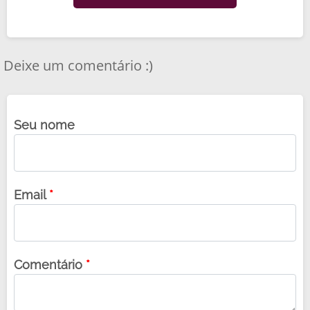
de 
ess
signo
Deixe um comentário :)
Seu nome
Email
*
Comentário
*