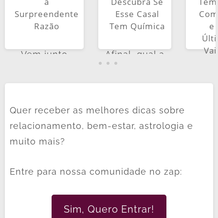
a
Descubra Se
Têm
Surpreendente
Esse Casal
Co
Razão
Tem Química
e 
Últ
Vai
Vem junto
Afinal, qual a
Cho
com a gente
probabilidade
conhecer mais
de Gêmeos e
Quan
sobre por que
Câncer
gen
Quer receber as melhores dicas sobre
Gêmeos se
darem
pen
relacionamento, bem-estar, astrologia e
atraem por
certo? Será
e
muito mais?
Câncer e o
que esse
Gêm
que faz essa
casal tem
e Cân
Entre para nossa comunidade no zap:
conexão ser
química...
logo
tão especial...
aqu
Sim, Quero Entrar!
sens