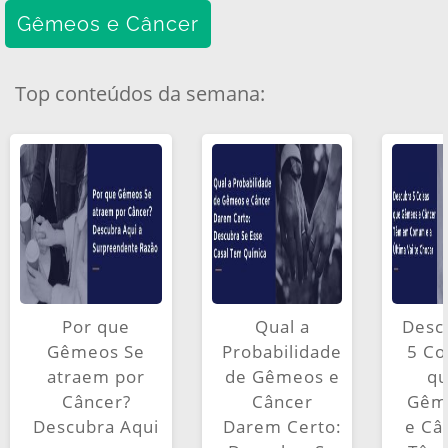
Gêmeos e Câncer
Top conteúdos da semana:
Por que
Qual a
Desc
Gêmeos Se
Probabilidade
5 Co
atraem por
de Gêmeos e
q
Câncer?
Câncer
Gêm
Descubra Aqui
Darem Certo:
e Câ