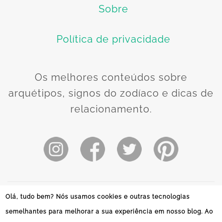
Sobre
Política de privacidade
Os melhores conteúdos sobre
arquétipos, signos do zodíaco e dicas de
relacionamento.
Olá, tudo bem? Nós usamos cookies e outras tecnologias
O uso deste site está sujeito aos termos e
semelhantes para melhorar a sua experiência em nosso blog. Ao
condições dos
Termos e Política de privacidade
.