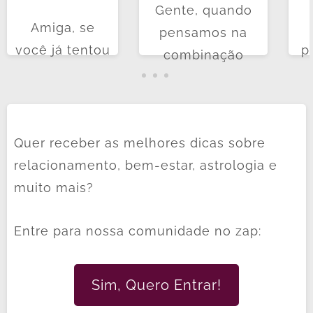
Gente, quando
Amiga, se
pensamos na
você já tentou
p
combinação
entender um
re
entre os signos
pouco de
a
de gêmeos e
astrologia,
co
câncer no
sabe que cada
Quer receber as melhores dicas sobre
casamento,
signo tem sua
câ
relacionamento, bem-estar, astrologia e
surgem muitos
personalidade,
p
muito mais?
questionamentos
suas manias e
sobre como essa
seu jeitinho
i
Entre para nossa comunidade no zap:
dupla funciona
único de ver o
pr
no amor...
mundo...
Sim, Quero Entrar!