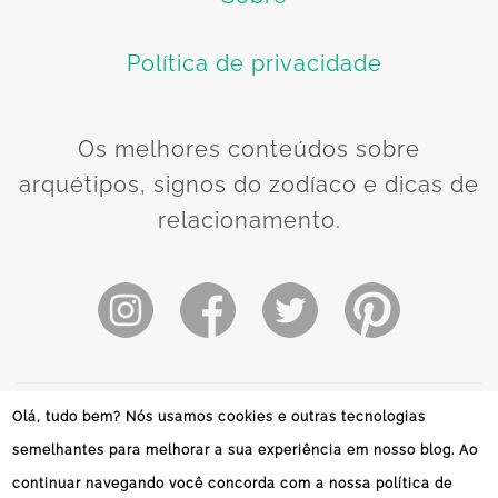
Política de privacidade
Os melhores conteúdos sobre
arquétipos, signos do zodíaco e dicas de
relacionamento.
Olá, tudo bem? Nós usamos cookies e outras tecnologias
O uso deste site está sujeito aos termos e
semelhantes para melhorar a sua experiência em nosso blog. Ao
condições dos
Termos e Política de privacidade
.
continuar navegando você concorda com a nossa política de