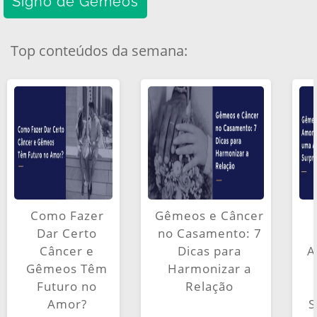
Signo de Gêmeos
Top conteúdos da semana:
Como Fazer
Gêmeos e Câncer
Dar Certo
no Casamento: 7
Câncer e
Dicas para
A
Gêmeos Têm
Harmonizar a
Futuro no
Relação
Amor?
S