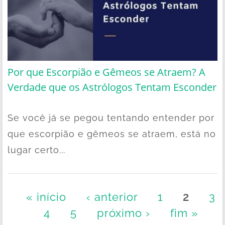
Por que Escorpião e Gêmeos se Atraem? A
Verdade que os Astrólogos Tentam Esconder
Se você já se pegou tentando entender por
que escorpião e gêmeos se atraem, está no
lugar certo...
Páginas
« início
‹ anterior
1
2
3
4
5
próximo ›
fim »